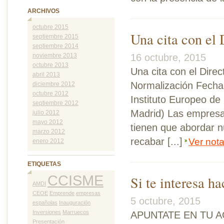
ARCHIVOS
octubre 2015
Una cita con el
septiembre 2015
septiembre 2014
16 octubre, 2015
noviembre 2013
octubre 2013
Una cita con el Dire
abril 2013
Normalización Fecha:
diciembre 2012
octubre 2012
Instituto Europeo de
septiembre 2012
Madrid) Las empresa
julio 2012
mayo 2012
tienen que abordar 
marzo 2012
recabar [...]
Ver not
enero 2012
ETIQUETAS
CCISME
Si te interesa h
AMDI
CEOE
Emprende
empresas
5 octubre, 2015
españolas
Inauguración
Inversiones
Marruecos
APUNTATE EN TU 
Presentación