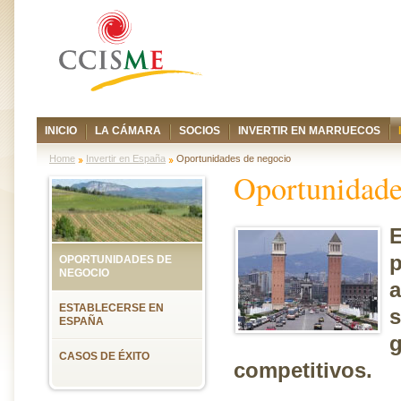
INICIO
LA CÁMARA
SOCIOS
INVERTIR EN MARRUECOS
Home
Invertir en España
Oportunidades de negocio
Oportunidade
E
p
OPORTUNIDADES DE
NEGOCIO
a
ESTABLECERSE EN
s
ESPAÑA
g
CASOS DE ÉXITO
competitivos.