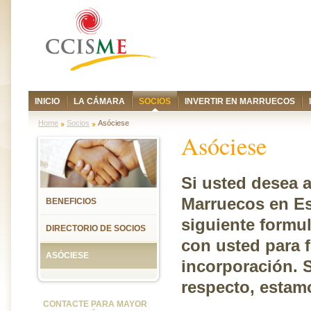
INICIO
LA CÁMARA
SOCIOS
INVERTIR EN MARRUECOS
Home
Socios
Asóciese
Asóciese
Si usted desea a
Marruecos en Es
BENEFICIOS
siguiente formul
DIRECTORIO DE SOCIOS
con usted para f
ASÓCIESE
incorporación. S
respecto, estam
CONTACTE PARA MAYOR