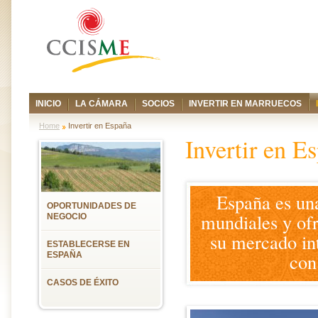
INICIO
LA CÁMARA
SOCIOS
INVERTIR EN MARRUECOS
Home
Invertir en España
Invertir en E
España es una
OPORTUNIDADES DE
mundiales y ofr
NEGOCIO
su mercado int
ESTABLECERSE EN
con
ESPAÑA
CASOS DE ÉXITO