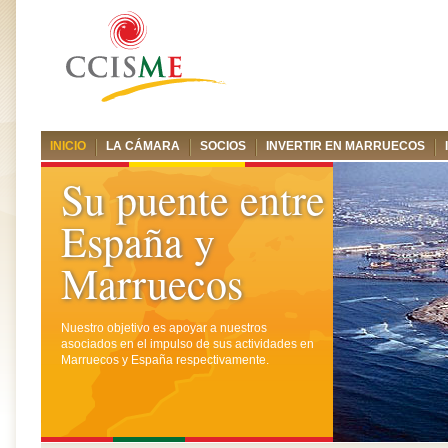
INICIO
LA CÁMARA
SOCIOS
INVERTIR EN MARRUECOS
Su puente entre
España y
Marruecos
Nuestro objetivo es apoyar a nuestros
asociados en el impulso de sus actividades en
Marruecos y España respectivamente.