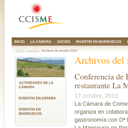
INICIO
LA CÁMARA
SOCIOS
INVERTIR EN MARRUECOS
Home
Agenda
Archivos de octubre 2013
Archivos del
Conferencia de 
restaurante La 
ACTIVIDADES DE LA
CÁMARA
17 octubre, 2013
EVENTOS EN ESPAÑA
La Cámara de Comerc
EVENTOS EN
organiza en colabor
MARRUECOS
gastronomía con Dª F
La Mansouria en París