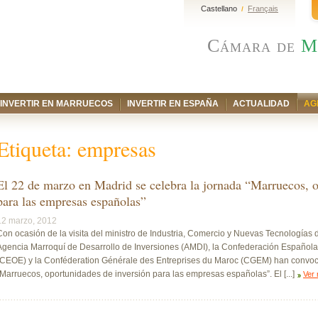
Castellano
Français
/
Cámara de
M
INVERTIR EN MARRUECOS
INVERTIR EN ESPAÑA
ACTUALIDAD
AG
Etiqueta:
empresas
El 22 de marzo en Madrid se celebra la jornada “Marruecos, o
para las empresas españolas”
12 marzo, 2012
Con ocasión de la visita del ministro de Industria, Comercio y Nuevas Tecnologías
Agencia Marroquí de Desarrollo de Inversiones (AMDI), la Confederación Español
(CEOE) y la Conféderation Générale des Entreprises du Maroc (CGEM) han convoc
“Marruecos, oportunidades de inversión para las empresas españolas”. El [...]
Ver 