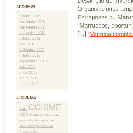
Desarrollo de Invers
ARCHIVOS
Organizaciones Empr
Entreprises du Maro
octubre 2015
septiembre 2015
“Marruecos, oportuni
septiembre 2014
[...]
noviembre 2013
Ver nota comple
octubre 2013
abril 2013
diciembre 2012
octubre 2012
septiembre 2012
julio 2012
mayo 2012
marzo 2012
enero 2012
ETIQUETAS
CCISME
AMDI
CEOE
Emprende
empresas
españolas
Inauguración
Inversiones
Marruecos
Presentación