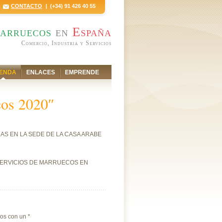
CONTACTO
| (+34) 91 426 40 55
arruecos
en
España
Comercio, Industria y Servicios
ENDA
ENLACES
EMPRENDE
cos 2020″
AS EN LA SEDE DE LA CASA ARABE
 SERVICIOS DE MARRUECOS EN
dos con un
*