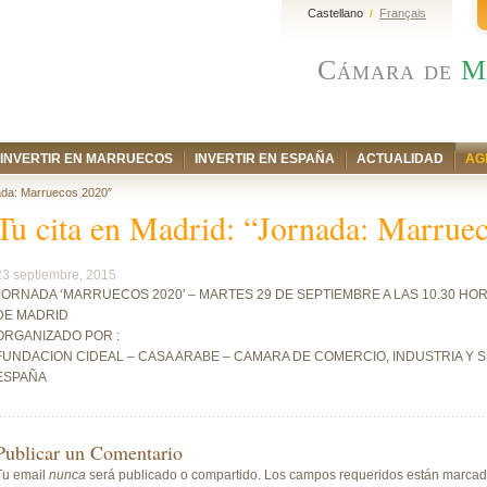
Castellano
Français
/
Cámara de
M
INVERTIR EN MARRUECOS
INVERTIR EN ESPAÑA
ACTUALIDAD
AG
nada: Marruecos 2020″
Tu cita en Madrid: “Jornada: Marrue
23 septiembre, 2015
JORNADA ‘MARRUECOS 2020′ – MARTES 29 DE SEPTIEMBRE A LAS 10.30 HOR
DE MADRID
ORGANIZADO POR :
FUNDACION CIDEAL – CASA ARABE – CAMARA DE COMERCIO, INDUSTRIA Y
ESPAÑA
Publicar un Comentario
Tu email
nunca
será publicado o compartido. Los campos requeridos están marca