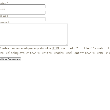
ombre
*
ail
*
tio Web
mentario
Puedes usar estas etiquetas y atributos
HTML
:
<a href="" title=""> <abbr t
<b> <blockquote cite=""> <cite> <code> <del datetime=""> <em> <i