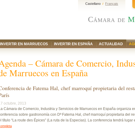
Castellano
Français
/
Cámara de
M
INVERTIR EN MARRUECOS
INVERTIR EN ESPAÑA
ACTUALIDAD
AG
Agenda – Cámara de Comercio, Indust
de Marruecos en España
Conferencia de Fatema Hal, chef marroquí propietaria del res
París
17 octubre, 2013
La Cámara de Comercio, Industria y Servicios de Marruecos en España organiza 
conferencia sobre gastronomía con Dª Fatema Hal, chef marroquí propietaria del re
el título “La route des Épices” (La ruta de la Especias). La conferencia tendrá lugar e
completa