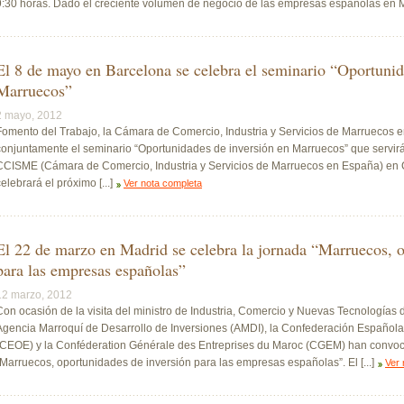
9:30 horas. Dado el creciente volumen de negocio de las empresas españolas en Mar
El 8 de mayo en Barcelona se celebra el seminario “Oportunid
Marruecos”
2 mayo, 2012
Fomento del Trabajo, la Cámara de Comercio, Industria y Servicios de Marrueco
conjuntamente el seminario “Oportunidades de inversión en Marruecos” que servir
CCISME (Cámara de Comercio, Industria y Servicios de Marruecos en España) en 
elebrará el próximo [...]
Ver nota completa
El 22 de marzo en Madrid se celebra la jornada “Marruecos, o
para las empresas españolas”
12 marzo, 2012
Con ocasión de la visita del ministro de Industria, Comercio y Nuevas Tecnologías
Agencia Marroquí de Desarrollo de Inversiones (AMDI), la Confederación Español
(CEOE) y la Conféderation Générale des Entreprises du Maroc (CGEM) han convoc
“Marruecos, oportunidades de inversión para las empresas españolas”. El [...]
Ver 