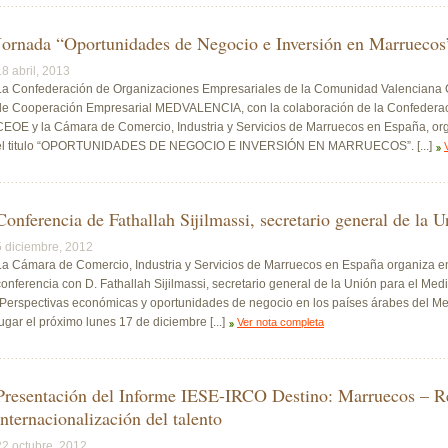
Jornada “Oportunidades de Negocio e Inversión en Marruecos
18 abril, 2013
La Confederación de Organizaciones Empresariales de la Comunidad Valenciana 
de Cooperación Empresarial MEDVALENCIA, con la colaboración de la Confederac
CEOE y la Cámara de Comercio, Industria y Servicios de Marruecos en España, or
el titulo “OPORTUNIDADES DE NEGOCIO E INVERSIÓN EN MARRUECOS”. [...]
Conferencia de Fathallah Sijilmassi, secretario general de la 
5 diciembre, 2012
La Cámara de Comercio, Industria y Servicios de Marruecos en España organiza 
conferencia con D. Fathallah Sijilmassi, secretario general de la Unión para el Medi
“Perspectivas económicas y oportunidades de negocio en los países árabes del Med
lugar el próximo lunes 17 de diciembre [...]
Ver nota completa
Presentación del Informe IESE-IRCO Destino: Marruecos – Ret
internacionalización del talento
22 octubre, 2012