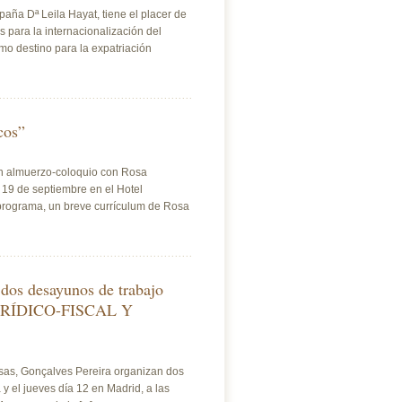
aña Dª Leila Hayat, tiene el placer de
 para la internacionalización del
mo destino para la expatriación
cos”
un almuerzo-coloquio con Rosa
 19 de septiembre en el Hotel
 programa, un breve currículum de Rosa
 dos desayunos de trabajo
RÍDICO-FISCAL Y
sas, Gonçalves Pereira organizan dos
y el jueves día 12 en Madrid, a las