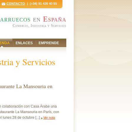
CONTACTO
| (+34) 91 426 40 55
arruecos
en
España
Comercio, Industria y Servicios
ENDA
ENLACES
EMPRENDE
ria y Servicios
taurante La Mansouria en
en colaboración con Casa Árabe una
staurante La Mansouria en París, con
l lunes 28 de octubre [...]
Ver nota