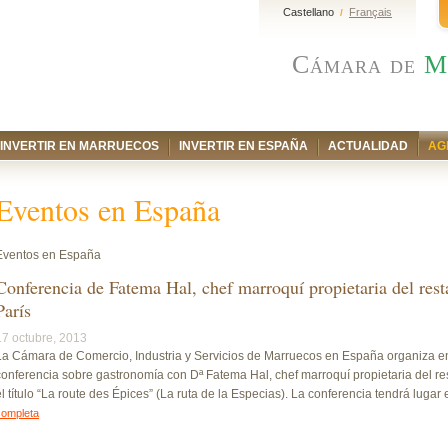
Castellano
Français
/
Cámara de
M
INVERTIR EN MARRUECOS
INVERTIR EN ESPAÑA
ACTUALIDAD
AG
Eventos en España
Eventos en España
Conferencia de Fatema Hal, chef marroquí propietaria del res
París
17 octubre, 2013
La Cámara de Comercio, Industria y Servicios de Marruecos en España organiza 
conferencia sobre gastronomía con Dª Fatema Hal, chef marroquí propietaria del re
el título “La route des Épices” (La ruta de la Especias). La conferencia tendrá lugar e
completa