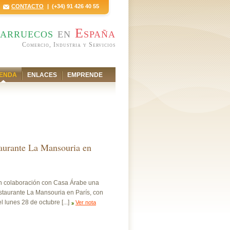
CONTACTO
| (+34) 91 426 40 55
arruecos
en
España
Comercio, Industria y Servicios
ENDA
ENLACES
EMPRENDE
taurante La Mansouria en
en colaboración con Casa Árabe una
staurante La Mansouria en París, con
l lunes 28 de octubre [...]
Ver nota