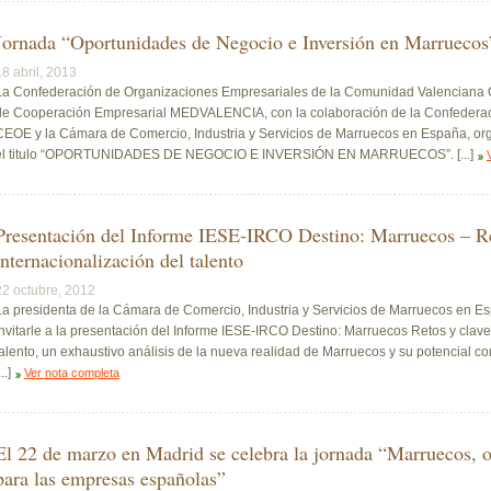
Jornada “Oportunidades de Negocio e Inversión en Marruecos
18 abril, 2013
La Confederación de Organizaciones Empresariales de la Comunidad Valenciana 
de Cooperación Empresarial MEDVALENCIA, con la colaboración de la Confederac
CEOE y la Cámara de Comercio, Industria y Servicios de Marruecos en España, or
el titulo “OPORTUNIDADES DE NEGOCIO E INVERSIÓN EN MARRUECOS”. [...]
Presentación del Informe IESE-IRCO Destino: Marruecos – Ret
internacionalización del talento
22 octubre, 2012
La presidenta de la Cámara de Comercio, Industria y Servicios de Marruecos en Esp
invitarle a la presentación del Informe IESE-IRCO Destino: Marruecos Retos y claves
talento, un exhaustivo análisis de la nueva realidad de Marruecos y su potencial co
...]
Ver nota completa
El 22 de marzo en Madrid se celebra la jornada “Marruecos, o
para las empresas españolas”