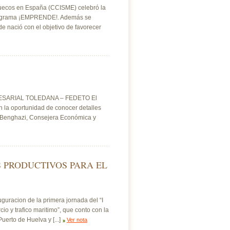
ruecos en España (CCISME) celebró la
 programa ¡EMPRENDE!. Además se
e nació con el objetivo de favorecer
ARIAL TOLEDANA – FEDETO El
n la oportunidad de conocer detalles
a Benghazi, Consejera Económica y
 PRODUCTIVOS PARA EL
uguracion de la primera jornada del “I
o y trafico maritimo”, que conto con la
erto de Huelva y [...]
Ver nota