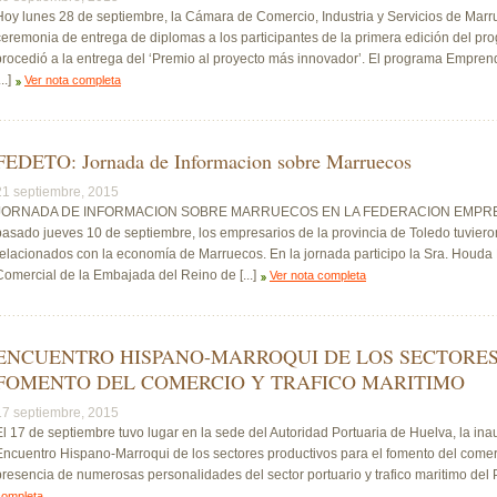
Hoy lunes 28 de septiembre, la Cámara de Comercio, Industria y Servicios de Mar
ceremonia de entrega de diplomas a los participantes de la primera edición del
procedió a la entrega del ‘Premio al proyecto más innovador’. El programa Emprend
...]
Ver nota completa
FEDETO: Jornada de Informacion sobre Marruecos
21 septiembre, 2015
JORNADA DE INFORMACION SOBRE MARRUECOS EN LA FEDERACION EMPRES
pasado jueves 10 de septiembre, los empresarios de la provincia de Toledo tuviero
relacionados con la economía de Marruecos. En la jornada participo la Sra. Houd
Comercial de la Embajada del Reino de [...]
Ver nota completa
ENCUENTRO HISPANO-MARROQUI DE LOS SECTORES
FOMENTO DEL COMERCIO Y TRAFICO MARITIMO
17 septiembre, 2015
El 17 de septiembre tuvo lugar en la sede del Autoridad Portuaria de Huelva, la ina
Encuentro Hispano-Marroqui de los sectores productivos para el fomento del comerci
presencia de numerosas personalidades del sector portuario y trafico maritimo del Pu
completa