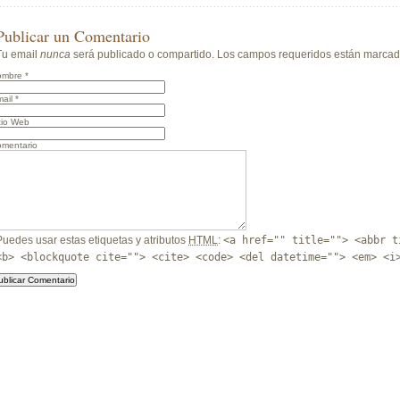
Publicar un Comentario
Tu email
nunca
será publicado o compartido. Los campos requeridos están marca
ombre
*
ail
*
tio Web
mentario
Puedes usar estas etiquetas y atributos
HTML
:
<a href="" title=""> <abbr t
<b> <blockquote cite=""> <cite> <code> <del datetime=""> <em> <i