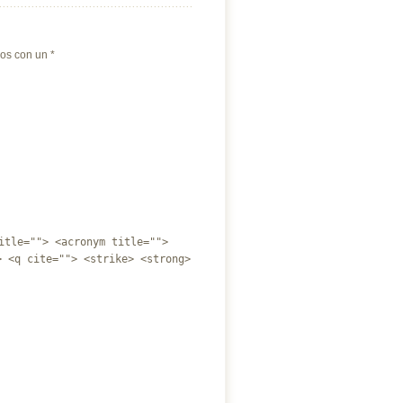
dos con un
*
itle=""> <acronym title="">
> <q cite=""> <strike> <strong>