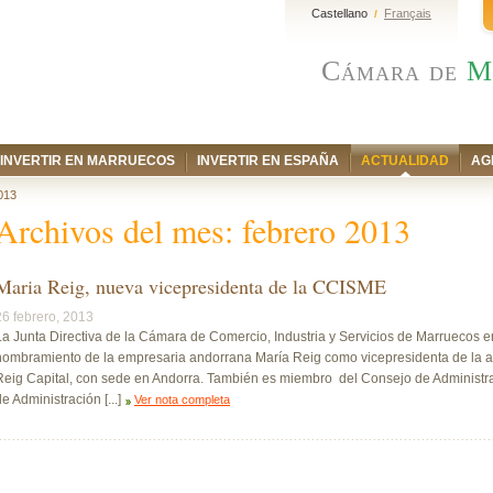
Castellano
Français
/
Cámara de
M
INVERTIR EN MARRUECOS
INVERTIR EN ESPAÑA
ACTUALIDAD
AG
013
Archivos del mes:
febrero 2013
Maria Reig, nueva vicepresidenta de la CCISME
26 febrero, 2013
La Junta Directiva de la Cámara de Comercio, Industria y Servicios de Marruecos
nombramiento de la empresaria andorrana María Reig como vicepresidenta de la as
Reig Capital, con sede en Andorra. También es miembro del Consejo de Administra
e Administración [...]
Ver nota completa