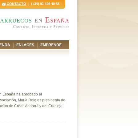
CONTACTO
| (+34) 91 426 40 55
arruecos
en
España
Comercio, Industria y Servicios
ENDA
ENLACES
EMPRENDE
 en España ha aprobado el
ociación. María Reig es presidenta de
ción de Crèdit Andorrà y del Consejo