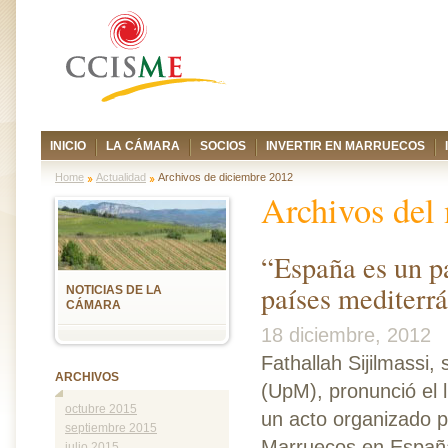
INICIO
LA CÁMARA
SOCIOS
INVERTIR EN MARRUECOS
Home
Actualidad
Archivos de diciembre 2012
Archivos del
“España es un pa
países mediterr
NOTICIAS DE LA
CÁMARA
18 diciembre, 2012
Fathallah Sijilmassi,
ARCHIVOS
(UpM), pronunció el 
octubre 2015
un acto organizado p
septiembre 2015
Marruecos en España
julio 2015