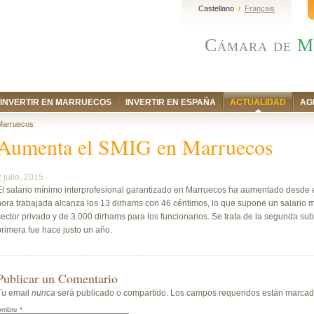
Castellano
Français
/
Cámara de
M
INVERTIR EN MARRUECOS
INVERTIR EN ESPAÑA
ACTUALIDAD
AG
Marruecos
Aumenta el SMIG en Marruecos
2 julio, 2015
El salario mínimo interprofesional garantizado en Marruecos ha aumentado desde el 
hora trabajada alcanza los 13 dirhams con 46 céntimos, lo que supone un salario 
sector privado y de 3.000 dirhams para los funcionarios. Se trata de la segunda sub
primera fue hace justo un año.
Publicar un Comentario
Tu email
nunca
será publicado o compartido. Los campos requeridos están marca
ombre
*