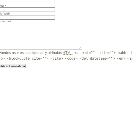
ail
*
tio Web
mentario
Puedes usar estas etiquetas y atributos
HTML
:
<a href="" title=""> <abbr t
<b> <blockquote cite=""> <cite> <code> <del datetime=""> <em> <i